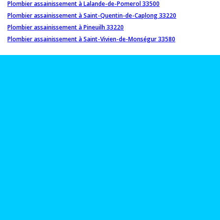
Plombier assainissement à Lalande-de-Pomerol 33500
Plombier assainissement à Saint-Quentin-de-Caplong 33220
Plombier assainissement à Pineuilh 33220
Plombier assainissement à Saint-Vivien-de-Monségur 33580